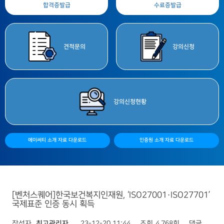
합격증
발급
수료증
발급
견적
문의
강의
신청
강의
신청현황
에이써티 소개 자료 다운로드
인증원 소개 자료 다운로드
[벤처스퀘어]한국보건복지인재원, ‘ISO27001·ISO27701’
국제표준 인증 동시 획득
작성자
최고관리자
23-12-20 11:44
조회
4,768회
댓글