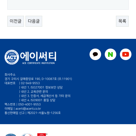
이전글
다음글
목록
회사주소
경기 구리시 갈매중앙로 190, D-10087호 (우.11901)
대표번호
|
02-949-9553
| 내선 1. ISO27001 정보보안 상담
| 내선 2. 교육관련 문의
| 내선 3. 인증서, 세금계산서 등 기타 문의
| 내선 4. ISO9001 품질 상담
팩스번호 | 050-4001-9553
이메일 |
acerti@acerti.co.kr
통신판매업 신고 | 제2021-서울노원-1256호