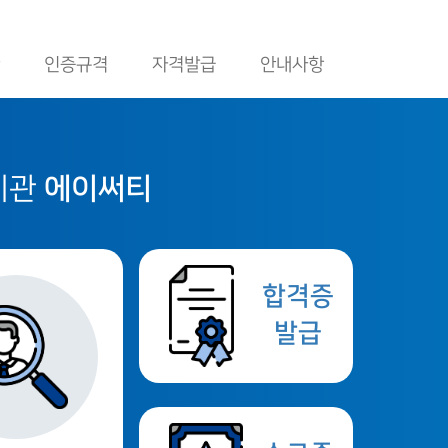
인증규격
자격발급
안내사항
수기관
에이써티
합격증
발급