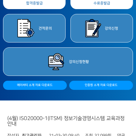
합격증
발급
수료증
발급
견적
문의
강의
신청
강의
신청현황
에이써티 소개 자료 다운로드
인증원 소개 자료 다운로드
(4월) ISO20000-1(ITSM) 정보기술경영시스템 교육과정
안내
작성자
최고관리자
21-03-30 09:40
조회
32,099회
댓글