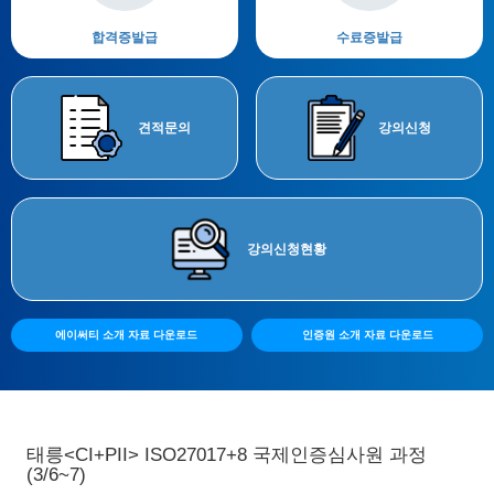
합격증
발급
수료증
발급
견적
문의
강의
신청
강의
신청현황
에이써티 소개 자료 다운로드
인증원 소개 자료 다운로드
태릉<CI+PII> ISO27017+8 국제인증심사원 과정
(3/6~7)