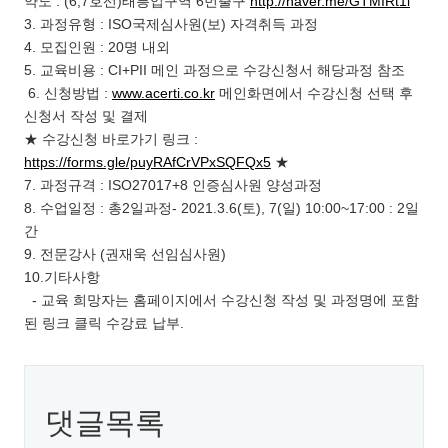
약도 : (6,7호선)태릉입구역 6번출구
http://naver.me/GTMIRt1i
3. 과정유형 : ISO국제심사원(보) 자격취득 과정
4. 모집인원 : 20명 내외
5. 교육비용 : CI+PII 메인 과정으로 수강신청서 해당과정 참조
6. 신청방법 :
www.acerti.co.kr
메인화면에서 수강신청 선택 후
신청서 작성 및 결제
★ 수강신청 바로가기 링크 :
https://forms.gle/puyRAfCrVPxSQFQx5
★
7. 과정규격 : ISO27017+8 인증심사원 양성과정
8. 수업일정 : 총2일과정- 2021.3.6(토), 7(일) 10:00~17:00 : 2일
간
9. 전문강사 (권재욱 선임심사원)
10.기타사항
- 교육 희망자는 홈페이지에서 수강신청 작성 및 과정명에 포함
된 링크 클릭 수강료 납부.
댓글목록