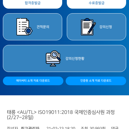
합격증
발급
수료증
발급
견적
문의
강의
신청
강의
신청현황
에이써티 소개 자료 다운로드
인증원 소개 자료 다운로드
태릉 <AU/TL> ISO19011:2018 국제인증심사원 과정
(2/27~28일)
작성자
최고관리자
21-02-23 18:20
조회
30,993회
댓글