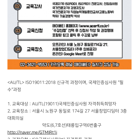
<AU/TL> ISO19011:2018 신규격 과정이며, 국제인증심사원 "필
수"과정
1. 교육대상 : AU/TL(19011)국제인증심사원 자격취득희망자
2. 교육장소 : 서울시 노원구 동일로 174길 27 서울창업디딤터 3층
대회의실
약도(6,7호선)태릉입구역6번출구
http://naver.me/GTMIRt1i