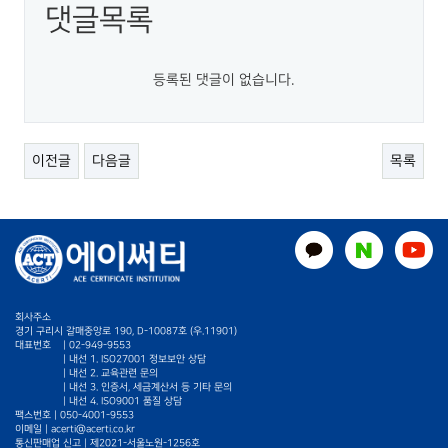
댓글목록
등록된 댓글이 없습니다.
이전글
다음글
목록
회사주소
경기 구리시 갈매중앙로 190, D-10087호 (우.11901)
대표번호
|
02-949-9553
| 내선 1. ISO27001 정보보안 상담
| 내선 2. 교육관련 문의
| 내선 3. 인증서, 세금계산서 등 기타 문의
| 내선 4. ISO9001 품질 상담
팩스번호 | 050-4001-9553
이메일 |
acerti@acerti.co.kr
통신판매업 신고 | 제2021-서울노원-1256호