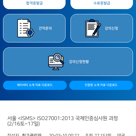
합격증
발급
수료증
발급
견적
문의
강의
신청
강의
신청현황
에이써티 소개 자료 다운로드
인증원 소개 자료 다운로드
서울 <ISMS> ISO27001:2013 국제인증심사원 과정
(2/16토~17일)
작성자
최고관리자
20-03-10 00:22
조회
27,153회
댓글