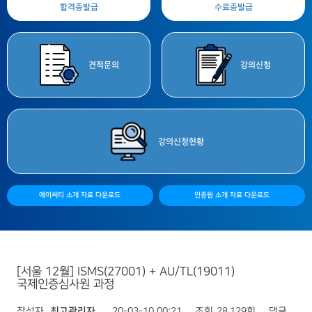
합격증
발급
수료증
발급
견적
문의
강의
신청
강의
신청현황
에이써티 소개 자료 다운로드
인증원 소개 자료 다운로드
[서울 12월] ISMS(27001) + AU/TL(19011)
국제인증심사원 과정
작성자
최고관리자
20-03-10 00:21
조회
28,129회
댓글