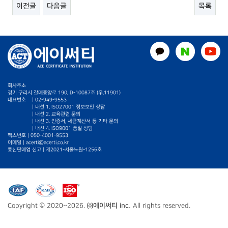
이전글
다음글
목록
회사주소
경기 구리시 갈매중앙로 190, D-10087호 (우.11901)
대표번호
|
02-949-9553
| 내선 1. ISO27001 정보보안 상담
| 내선 2. 교육관련 문의
| 내선 3. 인증서, 세금계산서 등 기타 문의
| 내선 4. ISO9001 품질 상담
팩스번호 | 050-4001-9553
이메일 |
acerti@acerti.co.kr
통신판매업 신고 | 제2021-서울노원-1256호
Copyright © 2020~2026.
㈜에이써티 inc.
All rights reserved.