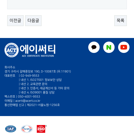
이전글
다음글
목록
회사주소
경기 구리시 갈매중앙로 190, D-10087호 (우.11901)
대표번호
|
02-949-9553
| 내선 1. ISO27001 정보보안 상담
| 내선 2. 교육관련 문의
| 내선 3. 인증서, 세금계산서 등 기타 문의
| 내선 4. ISO9001 품질 상담
팩스번호 | 050-4001-9553
이메일 |
acerti@acerti.co.kr
통신판매업 신고 | 제2021-서울노원-1256호