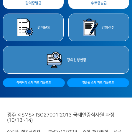
합격증
발급
수료증
발급
견적
문의
강의
신청
강의
신청현황
에이써티 소개 자료 다운로드
인증원 소개 자료 다운로드
광주 <ISMS> ISO27001:2013 국제인증심사원 과정
(10/13~14)
작성자
최고관리자
20-03-10 00:19
조회
28,095회
댓글