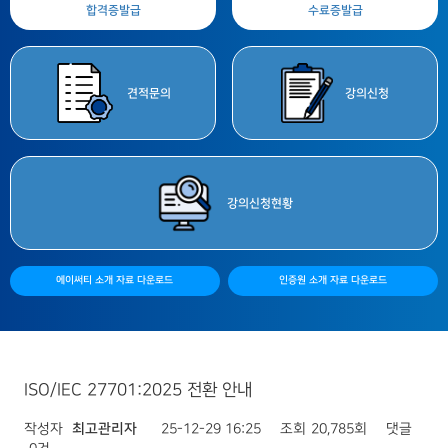
합격증
발급
수료증
발급
견적
문의
강의
신청
강의
신청현황
에이써티 소개 자료 다운로드
인증원 소개 자료 다운로드
ISO/IEC 27701:2025 전환 안내
작성자
최고관리자
25-12-29 16:25
조회
20,785회
댓글