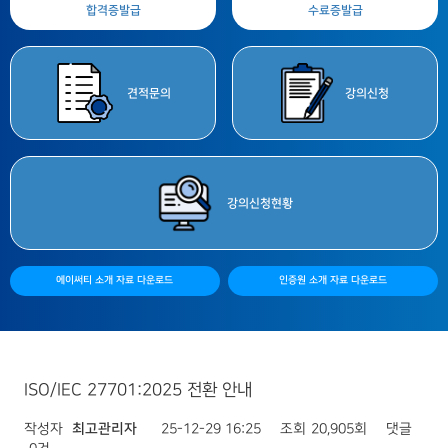
합격증
발급
수료증
발급
견적
문의
강의
신청
강의
신청현황
에이써티 소개 자료 다운로드
인증원 소개 자료 다운로드
ISO/IEC 27701:2025 전환 안내
작성자
최고관리자
25-12-29 16:25
조회
20,905회
댓글