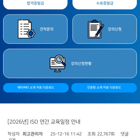
합격증
발급
수료증
발급
견적
문의
강의
신청
강의
신청현황
에이써티 소개 자료 다운로드
인증원 소개 자료 다운로드
[2026년] ISO 연간 교육일정 안내
작성자
최고관리자
25-12-16 11:42
조회
22,767회
댓글