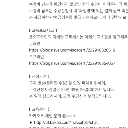
수강비 납부가 확인되지 않으면 강의 수강이 어려우니 꼭 
수강비 납부는 수강신청서 내 '과정명'에 있는 결제 링크 혹
※ 세금계산서/현금영수증 발급 가능하오니, 아래 연락처로
【 교육프로세스 】
온오프라인의 자세한 프로세스는 아래의 포스팅을 참고해주
온라인
https://blog.naver.com/isoacerti/222918326519
오프라인
https://blog.naver.com/isoacerti/222918354067
【 신청기간 】
교재 발송(온라인 수강) 및 인원 파악을 위하여,
수강신청 마감일은 24년 09월 25일(화)까지 입니다.
※ 일정 참고하시어, 교육 수강신청 부탁드립니다.
【 교육문의 】
카카오톡 채널 문의 @acerti
▶
http://pf.kakao.com/_xikxahxb/chat