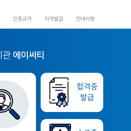
인증규격
자격발급
안내사항
수기관
에이써티
합격증
발급