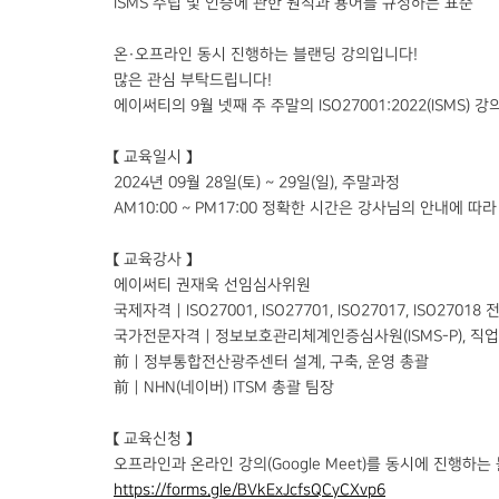
ISMS 수립 및 인증에 관한 원칙과 용어를 규정하는 표준
온·오프라인 동시 진행하는 블랜딩 강의입니다!
많은 관심 부탁드립니다!
에이써티의 9월 넷째 주 주말의 ISO27001:2022(ISMS) 
【 교육일시 】
2024년 09월 28일(토) ~ 29일(일), 주말과정
AM10:00 ~ PM17:00 정확한 시간은 강사님의 안내에 따
【 교육강사 】
에이써티 권재욱 선임심사위원
국제자격｜ISO27001, ISO27701, ISO27017, ISO27
국가전문자격｜정보보호관리체계인증심사원(ISMS-P), 
前｜정부통합전산광주센터 설계, 구축, 운영 총괄
前｜NHN(네이버) ITSM 총괄 팀장
【 교육신청 】
오프라인과 온라인 강의(Google Meet)를 동시에 진행하
https://forms.gle/BVkExJcfsQCyCXvp6