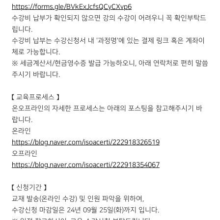
https://forms.gle/BVkExJcfsQCyCXvp6
수강비 납부가 확인되지 않으면 강의 수강이 어려우니 꼭 확인부탁드
립니다.
수강비 납부는 수강신청서 내 '과정명'에 있는 결제 링크 혹은 계좌이
체로 가능합니다.
※ 세금계산서/현금영수증 발급 가능하오니, 아래 연락처로 편히 말씀
주시기 바랍니다.
【 교육프로세스 】
온오프라인의 자세한 프로세스는 아래의 포스팅을 참고해주시기 바
랍니다.
온라인
https://blog.naver.com/isoacerti/222918326519
오프라인
https://blog.naver.com/isoacerti/222918354067
【 신청기간 】
교재 발송(온라인 수강) 및 인원 파악을 위하여,
수강신청 마감일은 24년 09월 25일(화)까지 입니다.