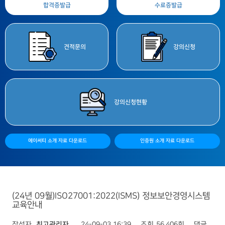
합격증
발급
수료증
발급
견적
문의
강의
신청
강의
신청현황
에이써티 소개 자료 다운로드
인증원 소개 자료 다운로드
(24년 09월)ISO27001:2022(ISMS) 정보보안경영시스템
교육안내
작성자
최고관리자
24-09-03 16:39
조회
56,406회
댓글