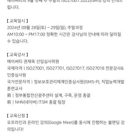
에이써티의 9월 넷째 주 주말의 ISO27001:2022(ISMS) 강의 안내드
립니다.
【 교육일시 】
2024년 09월 28일(토) ~ 29일(일), 주말과정
AM10:00 ~ PM17:00 정확한 시간은 강사님의 안내에 따라 달라질
수 있습니다.
【 교육강사 】
에이써티 권재욱 선임심사위원
국제자격｜ISO27001, ISO27701, ISO27017, ISO27018 전문강사&
인증심사원
국가전문자격｜정보보호관리체계인증심사원(ISMS-P), 직업능력개발
훈련교사
前｜정부통합전산광주센터 설계, 구축, 운영 총괄
前｜NHN(네이버) ITSM 총괄 팀장
【 교육신청 】
오프라인과 온라인 강의(Google Meet)를 동시에 진행하는 블랜딩 강
의입니다!