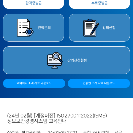
합격증
발급
수료증
발급
견적
문의
강의
신청
강의
신청현황
에이써티 소개 자료 다운로드
인증원 소개 자료 다운로드
(24년 02월) [개정버전] ISO27001:2022(ISMS)
정보보안경영시스템 교육안내
작성자
최고관리자
24-01-29 17:21
조회
34,623회
댓글