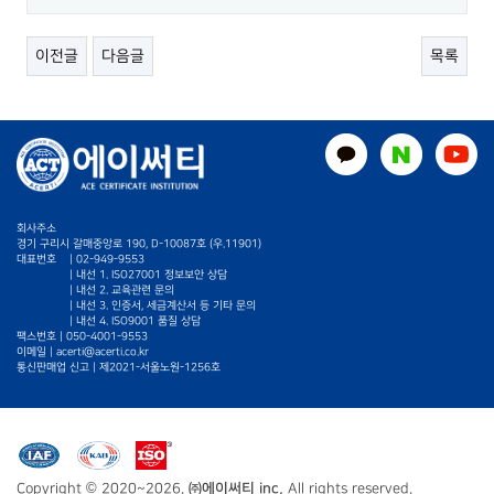
이전글
다음글
목록
회사주소
경기 구리시 갈매중앙로 190, D-10087호 (우.11901)
대표번호
|
02-949-9553
| 내선 1. ISO27001 정보보안 상담
| 내선 2. 교육관련 문의
| 내선 3. 인증서, 세금계산서 등 기타 문의
| 내선 4. ISO9001 품질 상담
팩스번호 | 050-4001-9553
이메일 |
acerti@acerti.co.kr
통신판매업 신고 | 제2021-서울노원-1256호
Copyright © 2020~2026.
㈜에이써티 inc.
All rights reserved.