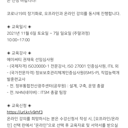
은 신청 바랍니다!
코로나19의 장기화로, 오프라인과 온라인 강의를 동시에 진행합니다.
◈ 교육일시 ◈
2021년 11월 6일 토요일 ~ 7일 일요일 (주말과정)
10:00~17:00
◈ 교육강사 ◈
에이써티 권재욱 선임심사원
- ​(국제자격) ISO20000-1 전문강사, ISO 27001 인증심사원, ITIL 외
- (국가전문자격) 정보보호관리체계인증심사원(ISMS-P), 직업능력개
발훈련교사
- 전. 정부통합전산광주센터(공무원) : 설계, 구축, 운영 총괄
- 전. NHN(네이버) : ITSM 총괄 팀장
◈ 교육신청 ◈
https://url.kr/y9rhf3
온라인 강의를 희망하시는 분은 수강신청서 작성 시, [오프라인/온라
인] 선택 란에서 "​온라인"으로 선택 후 교육자료 및 서약서를 받으실