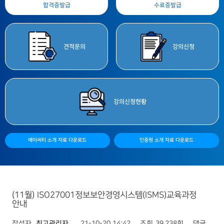
합격증
발급
수료증
발급
견적
문의
강의
신청
강의
신청현황
에이써티 소개 자료 다운로드
인증원 소개 자료 다운로드
(11월) ISO27001정보보안경영시스템(ISMS)교육과정
안내
작성자
최고관리자
21-10-20 14:42
조회
39,238회
댓글